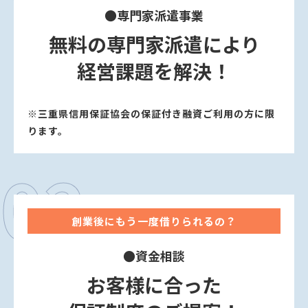
●専⾨家派遣事業
無料の専⾨家派遣により
経営課題を解決！
※三重県信⽤保証協会の保証付き融資ご利⽤の⽅に限
ります。
02
創業後にもう⼀度借りられるの？
●資⾦相談
お客様に合った