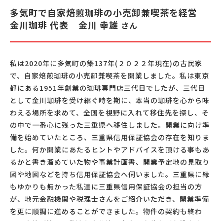
多気町で自家焙煎珈琲の小売卸兼喫茶を経営
金川珈琲 代表
金川 幸雄
さん
私は2020年に多気町の築137年(２０２２年現在)の古民家
で、自家焙煎珈琲の小売卸兼喫茶を開業しました。私は東京
都にある1951年創業の珈琲専門店三代目でしたが、三代目
として金川珈琲を受け継ぐ時を期に、本当の珈琲を心から味
わえる場所を求めて、全国を視野に入れて移住先を探し、そ
の中で一番心に残った三重県へ移住しました。開業に向け準
備を始めていたところ、三重県信用保証協会の存在を知りま
した。何か開業にあたるヒントやアドバイスを頂ける事もあ
るかと書き溜めていた物や事業計画書、開業予定地の見取り
図や地図などを持ち信用保証協会へ伺いました。三重県に縁
もゆかりも無かった私達に三重県信用保証協会の担当の方
が、地元金融機関や税理士さんをご紹介いただき、開業準備
を更に順調に進めることができました。物件の契約も終わ